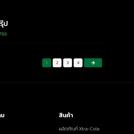
รุ๊ป
1786
1
2
3
4
าม
สินค้า
ผลิตภัณฑ์ Xtra-Cole