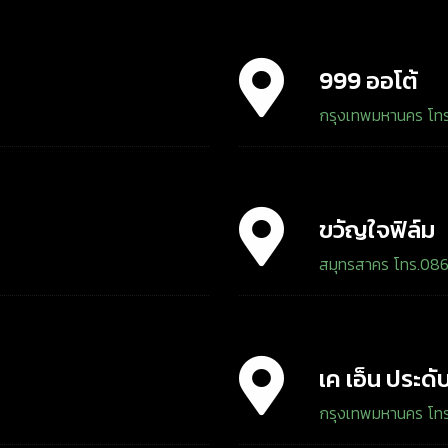
999 ออโต้
กรุงเทพมหานคร โท
ขวัญใจฟิล์ม
สมุทรสาคร โทร.08
เค เอ็น ประดั
กรุงเทพมหานคร โท