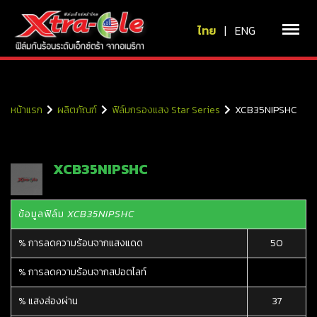
ไทย
|
ENG
หน้าแรก
ผลิตภัณฑ์
ฟิล์มกรองแสง Star Series
XCB35NIPSHC
XCB35NIPSHC
ข้อมูลฟิล์ม
XCB35NIPSHC
% การลดความร้อนจากแสงแดด
50
% การลดความร้อนจากสปอตไลท์
% แสงส่องผ่าน
37