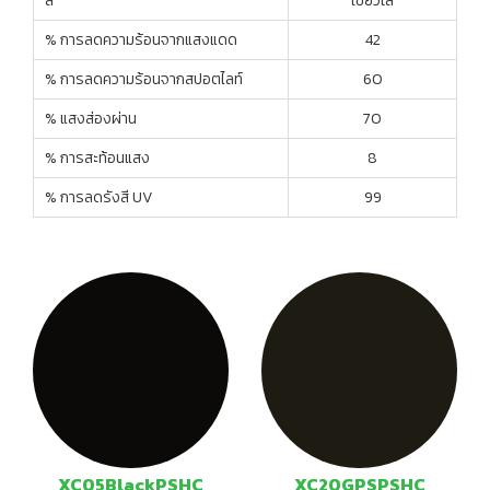
สี
เขียวใส
% การลดความร้อนจากแสงแดด
42
% การลดความร้อนจากสปอตไลท์
60
% แสงส่องผ่าน
70
% การสะท้อนแสง
8
% การลดรังสี UV
99
XC05BlackPSHC
XC20GPSPSHC