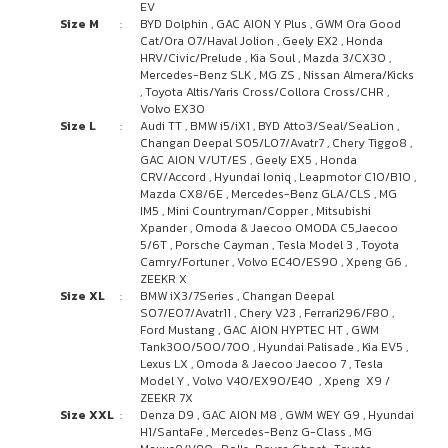
EV
Size M
:
BYD Dolphin , GAC AION Y Plus , GWM Ora Good
Cat/Ora 07/Haval Jolion , Geely EX2 , Honda
HRV/Civic/Prelude , Kia Soul , Mazda 3/CX30 ,
Mercedes-Benz SLK , MG ZS , Nissan Almera/Kicks
, Toyota Altis/Yaris Cross/Collora Cross/CHR ,
Volvo EX30
Size L
:
Audi TT , BMW i5/iX1 , BYD Atto3/Seal/SeaLion ,
Changan Deepal S05/L07/Avatr7 , Chery Tiggo8 ,
GAC AION V/UT/ES , Geely EX5 , Honda
CRV/Accord , Hyundai Ioniq , Leapmotor C10/B10 ,
Mazda CX8/6E , Mercedes-Benz GLA/CLS , MG
IM5 , Mini Countryman/Copper , Mitsubishi
Xpander , Omoda & Jaecoo OMODA C5,Jaecoo
5/6T , Porsche Cayman , Tesla Model 3 , Toyota
Camry/Fortuner , Volvo EC40/ES90 , Xpeng G6 ,
ZEEKR X
Size XL
:
BMW iX3/7Series , Changan Deepal
S07/E07/Avatr11 , Chery V23 , Ferrari296/F80 ,
Ford Mustang , GAC AION HYPTEC HT , GWM
Tank300/500/700 , Hyundai Palisade , Kia EV5 ,
Lexus LX , Omoda & Jaecoo Jaecoo 7 , Tesla
Model Y , Volvo V40/EX90/E40 , Xpeng X9 /
ZEEKR 7X
Size XXL
:
Denza D9 , GAC AION M8 , GWM WEY G9 , Hyundai
H1/SantaFe , Mercedes-Benz G-Class , MG