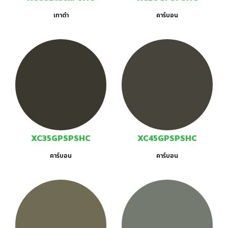
เทาดำ
คาร์บอน
XC35GPSPSHC
XC45GPSPSHC
คาร์บอน
คาร์บอน