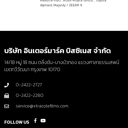
Maxus9/V80 , Rolls-Royce Ghost , Toyota
Alphard, Majesty / ZEEKR 9
บริษัท อินเตอร์มาร์ค บิสซิเนส จำกัด
14/18 หมู่ 18 ถนน ตลิ่งชัน-บางบัวทอง แขวงศาลาธรรมสพน์
เขตทวีวัฒนา กรุงเทพ 10170
0-2422-2727
0-2422-2280
service@xtracolefilms.com
FOLLOW US